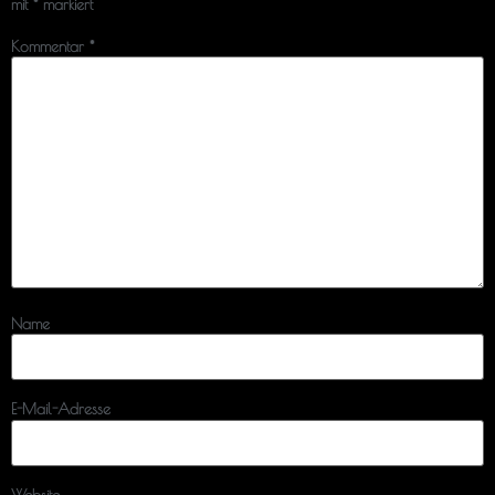
mit
*
markiert
Kommentar
*
Name
E-Mail-Adresse
Website