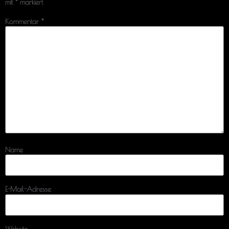
mit
*
markiert
Kommentar
*
Name
E-Mail-Adresse
Website