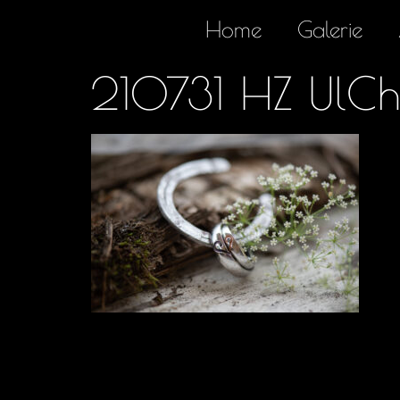
Home
Galerie
210731 HZ UlCh