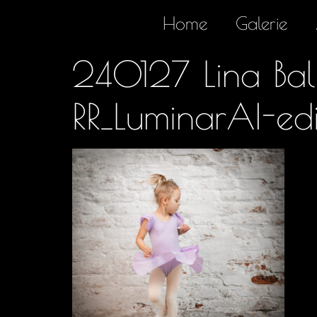
Home
Galerie
240127 Lina Bal
RR_LuminarAI-edi