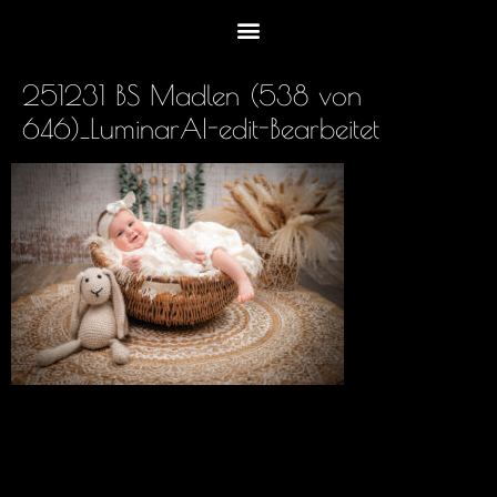
251231 BS Madlen (538 von
646)_LuminarAI-edit-Bearbeitet