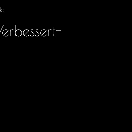
kt
rbessert-