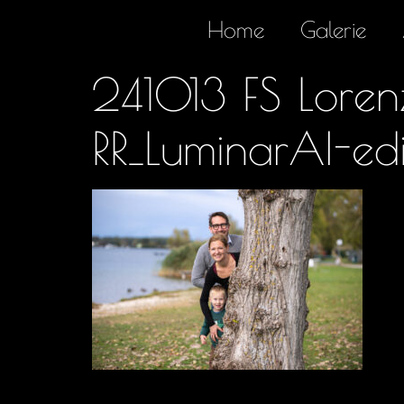
Home
Galerie
241013 FS Lore
RR_LuminarAI-edi